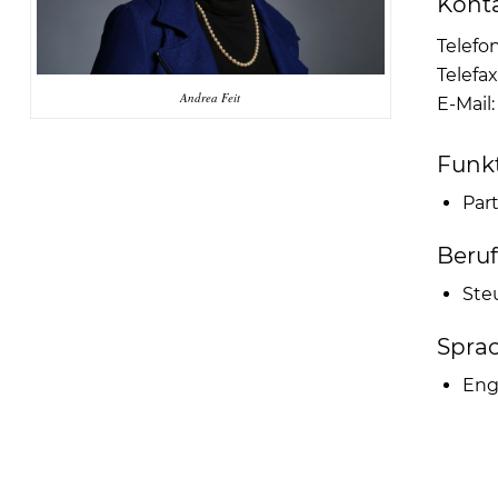
Konta
Telefon
Telefax
Andrea Feit
E-Mail
Funkt
Par
Beruf
Ste
Spra
Eng