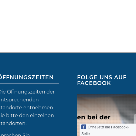
ÖFFNUNGSZEITEN
FOLGE UNS AUF
FACEBOOK
Die Öffnungszeiten der
entsprechenden
Standorte entnehmen
ie bitte den einzelnen
Standorten.
Öffne jetzt die Facebook-
Seite
Sprechen Sie