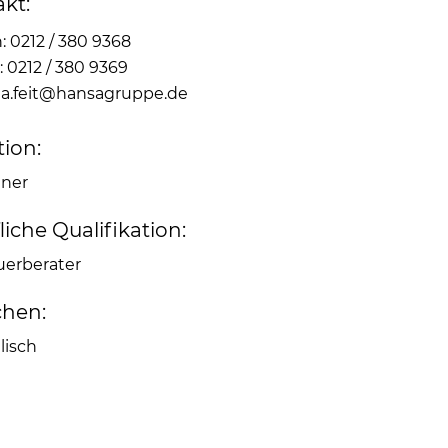
kt:
: 0212 / 380 9368
: 0212 / 380 9369
:
a.feit@hansagruppe.de
ion:
tner
liche Qualifikation:
uerberater
chen:
lisch