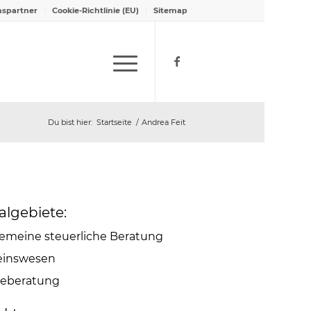
nspartner
Cookie-Richtlinie (EU)
Sitemap
Du bist hier:
Startseite
/
Andrea Feit
algebiete:
gemeine steuerliche Beratung
einswesen
teberatung